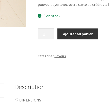
pouvez payer avec votre carte de crédit via 
3 en stock
quantité
Ajouter au panier
de
Bavoir
gaze
de
Catégorie :
Bavoirs
coton
–
rose
détails
Description
dorés
♡ DIMENSIONS :