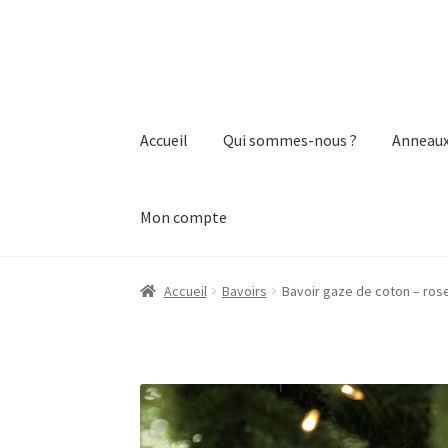
Aller
Aller
à
au
la
contenu
navigation
Accueil
Qui sommes-nous ?
Anneaux
Mon compte
Accueil
Boutique
CGV
Mon compte
Panier
Qui
Accueil
Bavoirs
Bavoir gaze de coton – rose