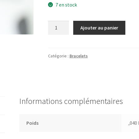
7 en stock
quantité
Ajouter au panier
de
Bracelet
-
DREAM
Catégorie :
Bracelets
Informations complémentaires
Poids
,040