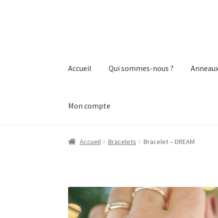
Aller
Aller
à
au
la
contenu
navigation
Accueil
Qui sommes-nous ?
Anneaux
Mon compte
Accueil
Boutique
CGV
Mon compte
Panier
Qui
Accueil
Bracelets
Bracelet – DREAM