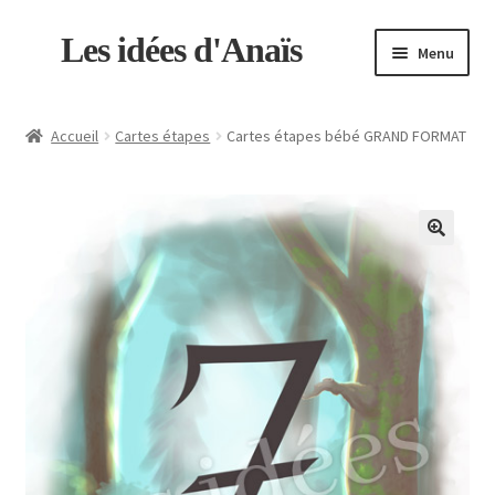
Aller
Aller
Les idées d'Anaïs
Menu
à
au
la
contenu
Accueil
navigation
Accueil
Cartes étapes
Cartes étapes bébé GRAND FORMAT
Boutique
CGV
Mon compte
Panier
Qui sommes-nous ?
Validation de la commande